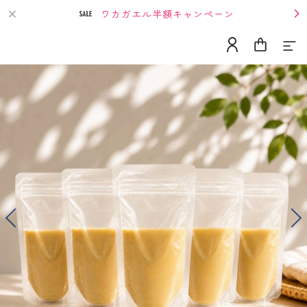
ワカガエル半額キャンペーン
Home
About
Contact
Previous
Next
Category
単発購入