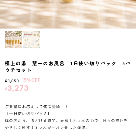
定期便
おすすめ
極上の湯 慧一のお風呂 1日使い切りパック 5パ
ウチセット
15%OFF
¥3,850
3,273
¥
ご要望にお応えして遂に登場！！
【一日使い切りパック】
体の芯から、ほどける時間。天然ミネラルの力で、日々の疲れを
やさしく癒すミネラルがイオン化した薬湯。