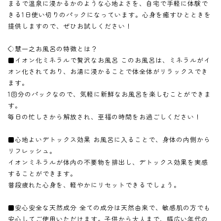
まるで温泉に浸かるかのような心地よさを、自宅で手軽に体験で
きる1日使い切りのパックになっています。心身を癒すひとときを
提供しますので、ぜひお試しください！
◇慧一之お風呂の特徴とは？
■イオン化ミネラルで贅沢なお風呂 このお風呂は、ミネラルがイ
オン化されており、お湯に浸かることで体全体がリラックスでき
ます。
1回分のパックなので、気軽に新鮮なお風呂を楽しむことができま
す。
毎日の忙しさから解放され、至福の時間をお過ごしください！
■心地よいデトックス効果 お風呂に入ることで、身体の内側から
リフレッシュ。
イオンミネラルが体内の不要物を排出し、デトックス効果を実感
することができます。
普段疲れた心身を、軽やかにリセットできるでしょう。
■安心安全な天然成分 全ての成分は天然由来で、敏感肌の方でも
安心してご使用いただけます。子供から大人まで、幅広い年代の