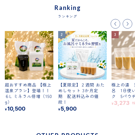
Ranking
ランキング
超おすすめ商品 【極上
【夏限定】２週間 おた
極上の湯 
温泉プラン】登場！！
めしセット 3か月定
呂 1日使
６L ミネラル倍増（150
期 配送料込みの値
ク 5パ
g）
段！
3,273
1
¥
10,500
5,900
¥
¥