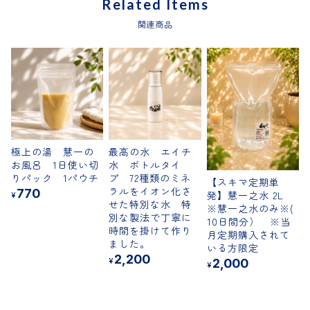
Related Items
関連商品
極上の湯 慧一の
最高の水 エイチ
お風呂 1日使い切
水 ボトルタイ
りパック 1パウチ
プ 72種類のミネ
【スキマ定期単
ラルをイオン化さ
770
発】慧一之水 2L
¥
せた特別な水 特
※慧一之水のみ※(
別な製法で丁寧に
10日間分） ※当
時間を掛けて作り
月定期購入されて
ました。
いる方限定
2,200
¥
2,000
¥