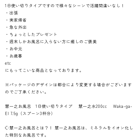
1日使い切りタイプですので様々なシーンで活躍間違いなし！
・出張
・実家帰省
・急な外出
Shop Guide
・ちょっとしたプレゼント
・週末しかお風呂に入らない方に癒しのご褒美
お支払い方法について
・お中元
配送・送料について
・お歳暮
etc
よくある質問
にもってこいな商品となっております。
プライバシーポリシー
特定商取引法に基づく表記
※パッケージのデザインは都合により変更する場合がございます
のでご了承ください。
慧一之お風呂 1日使い切りタイプ 慧一之水200cc Waka-ga-
LINE
instagram
YouTube
El 7.5g（スプーン3杯分）
◇慧一之お風呂とは？！ 慧一之お風呂は、ミネラルをイオン化し
た特別なお風呂です。