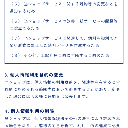
（５） 当ショップサービスに関する規約等の変更などを
通知するため
（６） 当ショップサービスの改善、新サービスの開発等
に役立てるため
Shop Guide
（７） 当ショップサービスに関連して、個別を識別でき
お支払い方法について
ない形式に加工した統計データを作成するため
配送・送料について
（８） その他、上記利用目的に付随する目的のため
よくある質問
プライバシーポリシー
3. 個人情報利用目的の変更
特定商取引法に基づく表記
当ショップは、個人情報の利用目的を、関連性を有すると合
理的に認められる範囲内において変更することがあり、変更
した場合にはお客様に通知又は公表します。
LINE
instagram
YouTube
4. 個人情報利用の制限
当ショップは、個人情報保護法その他の法令により許容され
る場合を除き、お客様の同意を得ず、利用目的の達成に必要