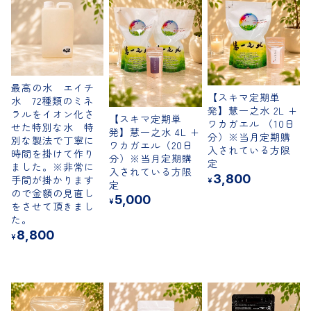
最高の水 エイチ
【スキマ定期単
水 72種類のミネ
発】慧一之水 2L +
ラルをイオン化さ
【スキマ定期単
ワカガエル （10日
せた特別な水 特
発】慧一之水 4L +
分）※当月定期購
別な製法で丁寧に
ワカガエル（20日
入されている方限
時間を掛けて作り
分）※当月定期購
定
ました。※非常に
入されている方限
3,800
手間が掛かります
¥
定
ので金額の見直し
5,000
¥
をさせて頂きまし
た。
8,800
¥