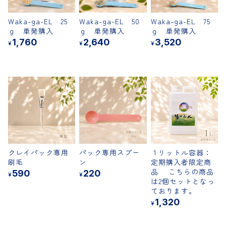
Waka-ga-EL 25
Waka-ga-EL 50
Waka-ga-EL 75
ｇ 単発購入
ｇ 単発購入
ｇ 単発購入
1,760
2,640
3,520
¥
¥
¥
クレイパック専用
パック専用スプー
１リットル容器：
刷毛
ン
定期購入者限定商
品 こちらの商品
590
220
¥
¥
は2個セットとなっ
ております。
1,320
¥