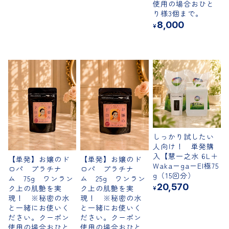
使用の場合おひと
り様3個まで。
8,000
¥
Shop Guide
お支払い方法について
配送・送料について
よくある質問
プライバシーポリシー
特定商取引法に基づく表記
しっかり試したい
人向け！ 単発購
入【慧一之水 6L＋
【単発】お嬢のド
【単発】お嬢のド
Waka－ga－El極75
ロパ プラチナ
ロパ プラチナ
g（15回分）
LINE
instagram
YouTube
ム 75g ワンラン
ム 25g ワンラン
20,570
ク上の肌艶を実
ク上の肌艶を実
¥
現！ ※秘密の水
現！ ※秘密の水
と一緒にお使いく
と一緒にお使いく
ださい。クーポン
ださい。クーポン
使用の場合おひと
使用の場合おひと