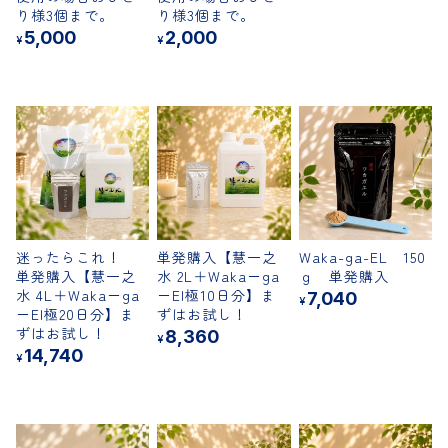
り様3個まで。
り様3個まで。
5,000
2,000
¥
¥
迷ったらこれ！
単発購入【慧一之
Waka-ga-EL 150
単発購入【慧一之
水 2L＋Waka－ga
ｇ 単発購入
水 4L＋Waka－ga
－El極10日分】ま
7,040
¥
－El極20日分】ま
ずはお試し！
ずはお試し！
8,360
¥
14,740
¥