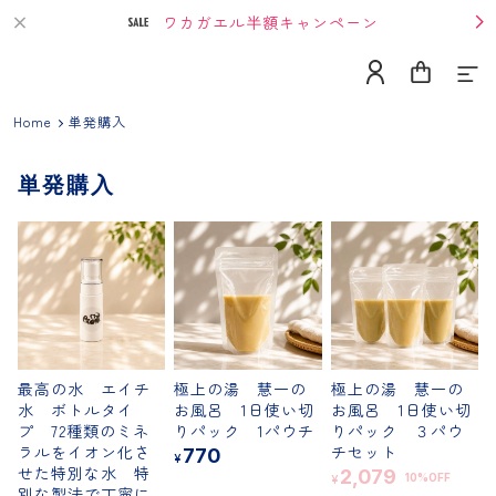
ワカガエル半額キャンペーン
Home
単発購入
単発購入
Home
About
Contact
最高の水 エイチ
極上の湯 慧一の
極上の湯 慧一の
水 ボトルタイ
お風呂 1日使い切
お風呂 1日使い切
プ 72種類のミネ
りパック 1パウチ
りパック ３パウ
Category
ラルをイオン化さ
チセット
770
¥
せた特別な水 特
2,079
10%OFF
¥
単発購入
別な製法で丁寧に