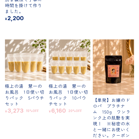
時間を掛けて作り
定期便
ました。
2,200
¥
おすすめ
極上の湯 慧一の
極上の湯 慧一の
お風呂 1日使い切
お風呂 1日使い切
りパック 5パウチ
りパック 10パウ
【単発】お嬢のド
セット
チセット
ロパ プラチナ
3,273
6,160
ム 150g ワンラ
15%OFF
20%OFF
¥
¥
ンク上の肌艶を実
現！ ※秘密の水
と一緒にお使いく
ださい。クーポン