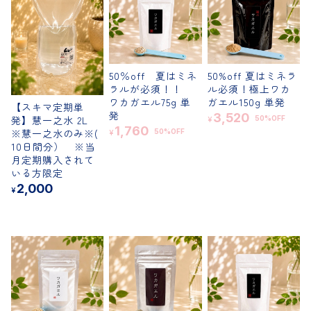
50％off 夏はミネ
50%off 夏はミネラ
ラルが必須！！
ル必須！極上ワカ
ワカガエル75g 単
ガエル150g 単発
【スキマ定期単
発
3,520
発】慧一之水 2L
50%OFF
¥
1,760
※慧一之水のみ※(
50%OFF
¥
10日間分） ※当
月定期購入されて
いる方限定
2,000
¥