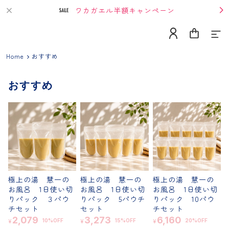
ワカガエル半額キャンペーン
Home
おすすめ
おすすめ
Home
About
Contact
極上の湯 慧一の
極上の湯 慧一の
極上の湯 慧一の
お風呂 1日使い切
お風呂 1日使い切
お風呂 1日使い切
りパック ３パウ
りパック 5パウチ
りパック 10パウ
Category
チセット
セット
チセット
2,079
3,273
6,160
10%OFF
15%OFF
20%OFF
¥
¥
¥
単発購入