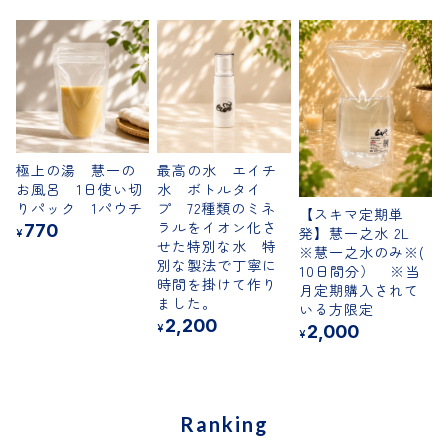
極上の湯 慧一の
最高の水 エイチ
お風呂 1日使い切
水 ボトルタイ
りパック 1パウチ
プ 72種類のミネ
【スキマ定期単
ラルをイオン化さ
770
発】慧一之水 2L
¥
せた特別な水 特
※慧一之水のみ※(
別な製法で丁寧に
10日間分） ※当
時間を掛けて作り
月定期購入されて
ました。
いる方限定
2,200
¥
2,000
¥
Ranking