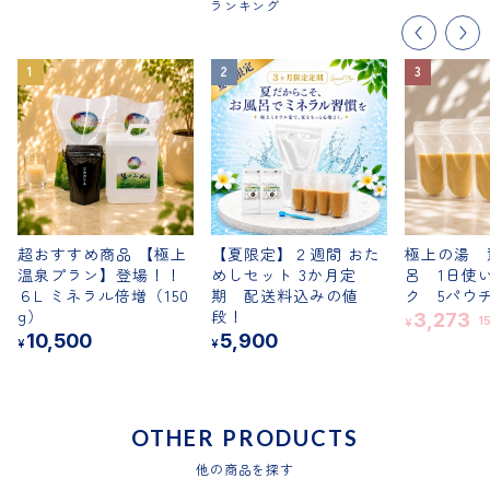
ランキング
超おすすめ商品 【極上
【夏限定】２週間 おた
極上の湯 
温泉プラン】登場！！
めしセット 3か月定
呂 1日使
６L ミネラル倍増（150
期 配送料込みの値
ク 5パ
g）
段！
3,273
1
¥
10,500
5,900
¥
¥
OTHER PRODUCTS
他の商品を探す