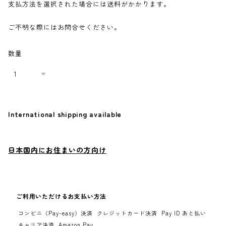
支払方法を選択された場合には送料がかかります。
ご不明な際にはお問合せください。
Shop Guide
数量
お支払い方法について
配送・送料について
よくある質問
International shipping available
プライバシーポリシー
Add to cart
特定商取引法に基づく表記
日本国内にお住まいの方向け
LINE
instagram
YouTube
ご利用いただけるお支払い方法
コンビニ（Pay-easy）決済
クレジットカード決済
Pay ID あと払い
キャリア決済
Amazon Pay