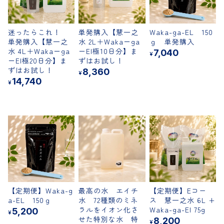
迷ったらこれ！
単発購入【慧一之
Waka-ga-EL 150
単発購入【慧一之
水 2L＋Waka－ga
ｇ 単発購入
水 4L＋Waka－ga
－El極10日分】ま
7,040
¥
－El極20日分】ま
ずはお試し！
ずはお試し！
8,360
¥
14,740
¥
【定期便】Waka-g
最高の水 エイチ
【定期便】Eコー
a-EL 150ｇ
水 72種類のミネ
ス 慧一之水 6L +
ラルをイオン化さ
Waka-ga-El 75g
5,200
¥
せた特別な水 特
8,200
¥