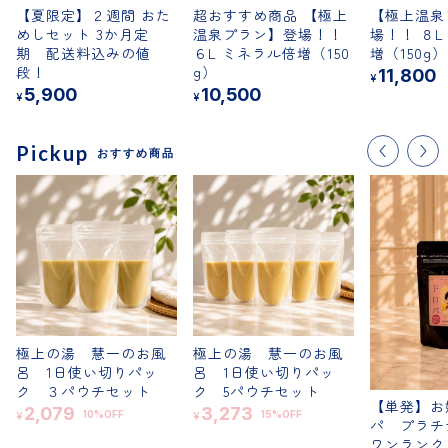
【夏限定】２週間 おた
超おすすめ商品 【極上
【極上温泉
めしセット 3か月定
温泉プラン】登場！！
場！！ ８L
期 配送料込みの値
６L ミネラル倍増（150
増（150g）
段！
g）
11,800
¥
5,900
10,500
¥
¥
Shop Guide
お支払い方法について
Pickup
おすすめ商品
配送・送料について
よくある質問
プライバシーポリシー
特定商取引法に基づく表記
LINE
instagram
YouTube
極上の湯 慧一のお風
極上の湯 慧一のお風
呂 1日使い切りパッ
呂 1日使い切りパッ
ク ３パウチセット
ク 5パウチセット
【単発】お
2,079
3,273
10%OFF
15%OFF
¥
¥
パ プラチ
ワンランク