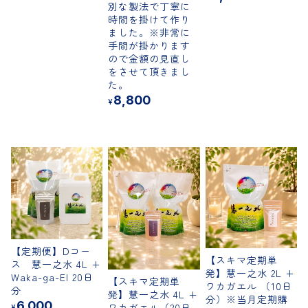
別な製法で丁寧に
時間を掛けて作り
ました。※非常に
手間が掛かります
ので金額の見直し
をさせて頂きまし
た。
8,800
¥
【定期便】Dコー
【スキマ定期単
ス 慧一之水 4L +
発】慧一之水 2L +
Waka-ga-El 20日
【スキマ定期単
ワカガエル （10日
分
発】慧一之水 4L +
分）※当月定期購
6,000
ワカガエル（20日
¥