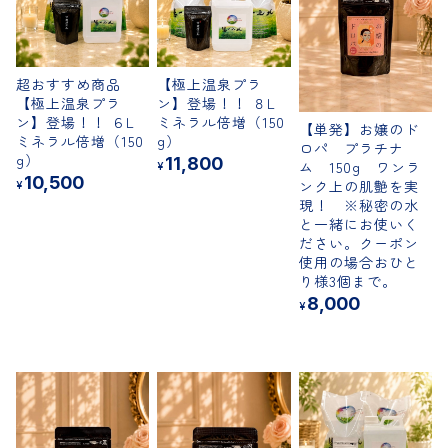
超おすすめ商品
【極上温泉プラ
【極上温泉プラ
ン】登場！！ ８L
ン】登場！！ ６L
ミネラル倍増（150
【単発】お嬢のド
ミネラル倍増（150
g）
ロパ プラチナ
g）
11,800
ム 150g ワンラ
¥
10,500
ンク上の肌艶を実
¥
現！ ※秘密の水
と一緒にお使いく
ださい。クーポン
使用の場合おひと
り様3個まで。
8,000
¥