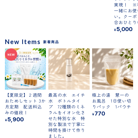
実現！ ※
一緒にお使
い。クーポ
合おひとり
5,000
¥
New Items
新着商品
【夏限定】２週間
最高の水 エイチ
極上の湯 慧一の
おためしセット 3か
水 ボトルタイ
お風呂 1日使い切
月定期 配送料込
プ 72種類のミネ
りパック 1パウチ
みの値段！
ラルをイオン化さ
770
¥
せた特別な水 特
5,900
¥
別な製法で丁寧に
時間を掛けて作り
ました。