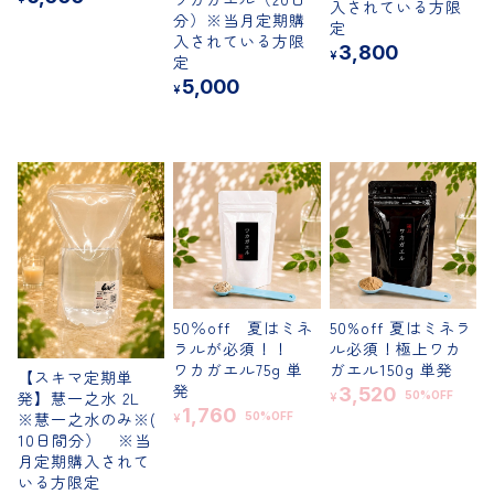
入されている方限
分）※当月定期購
定
入されている方限
3,800
¥
定
5,000
¥
50％off 夏はミネ
50%off 夏はミネラ
ラルが必須！！
ル必須！極上ワカ
ワカガエル75g 単
ガエル150g 単発
【スキマ定期単
発
3,520
発】慧一之水 2L
50%OFF
¥
1,760
※慧一之水のみ※(
50%OFF
¥
10日間分） ※当
月定期購入されて
いる方限定