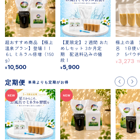
定期便
おすすめ
超おすすめ商品 【極上
【夏限定】２週間 おた
極上の湯 
温泉プラン】登場！！
めしセット 3か月定
呂 1日使
６L ミネラル倍増（150
期 配送料込みの値
ク 5パ
g）
段！
3,273
1
¥
10,500
5,900
¥
¥
定期便
単発よりも定期がお得