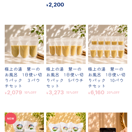
2,200
¥
極上の湯 慧一の
極上の湯 慧一の
極上の湯 慧一の
お風呂 1日使い切
お風呂 1日使い切
お風呂 1日使い切
りパック ３パウ
りパック 5パウチ
りパック 10パウ
チセット
セット
チセット
2,079
3,273
6,160
10%OFF
15%OFF
20%OFF
¥
¥
¥