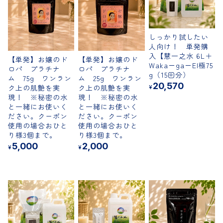
しっかり試したい
人向け！ 単発購
入【慧一之水 6L＋
【単発】お嬢のド
【単発】お嬢のド
Waka－ga－El極75
ロパ プラチナ
ロパ プラチナ
g（15回分）
ム 75g ワンラン
ム 25g ワンラン
20,570
ク上の肌艶を実
ク上の肌艶を実
¥
現！ ※秘密の水
現！ ※秘密の水
と一緒にお使いく
と一緒にお使いく
ださい。クーポン
ださい。クーポン
使用の場合おひと
使用の場合おひと
り様3個まで。
り様3個まで。
5,000
2,000
¥
¥